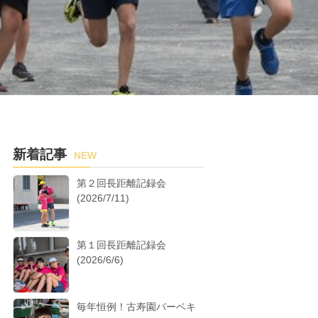
新着記事
NEW
第２回長距離記録会
(2026/7/11)
第１回長距離記録会
(2026/6/6)
毎年恒例！古寿園バーベキ