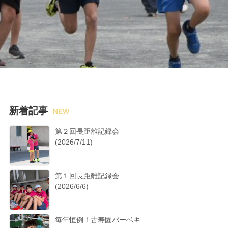
新着記事
NEW
第２回長距離記録会
(2026/7/11)
第１回長距離記録会
(2026/6/6)
毎年恒例！古寿園バーベキ