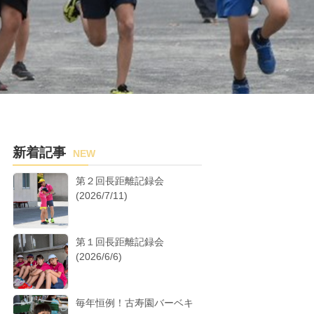
新着記事
NEW
第２回長距離記録会
(2026/7/11)
第１回長距離記録会
(2026/6/6)
毎年恒例！古寿園バーベキ